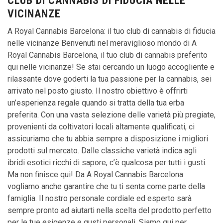
CLUB DI CANNABIS DI FIDUCIA NELLE
VICINANZE
A Royal Cannabis Barcelona: il tuo club di cannabis di fiducia
nelle vicinanze Benvenuti nel meraviglioso mondo di A
Royal Cannabis Barcelona, il tuo club di cannabis preferito
qui nelle vicinanze! Se stai cercando un luogo accogliente e
rilassante dove goderti la tua passione per la cannabis, sei
arrivato nel posto giusto. Il nostro obiettivo è offrirti
un’esperienza regale quando si tratta della tua erba
preferita. Con una vasta selezione delle varietà più pregiate,
provenienti da coltivatori locali altamente qualificati, ci
assicuriamo che tu abbia sempre a disposizione i migliori
prodotti sul mercato. Dalle classiche varietà indica agli
ibridi esotici ricchi di sapore, c’è qualcosa per tutti i gusti.
Ma non finisce qui! Da A Royal Cannabis Barcelona
vogliamo anche garantire che tu ti senta come parte della
famiglia. Il nostro personale cordiale ed esperto sarà
sempre pronto ad aiutarti nella scelta del prodotto perfetto
per le tue esigenze e gusti personali. Siamo qui per