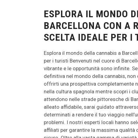
ESPLORA IL MONDO D
BARCELLONA CON A R
SCELTA IDEALE PER I 
Esplora il mondo della cannabis a Barcell
per i turisti Benvenuti nel cuore di Barcell
vibrante e le opportunità sono infinite. Se
definitiva nel mondo della cannabis, non 
offrirti una prospettiva completamente n
nella cultura spagnola mentre scopri i club
attendono nelle strade pittoresche di B
alleato affidabile, sarai guidato attrave
determinati a rendere il tuo viaggio nell
problemi. I nostri esperti locali hanno s
affiliati per garantire la massima qualità
sicuro. Oltre alla vasta gamma di varietà d