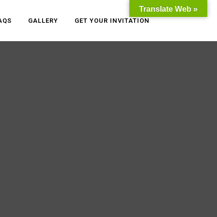
Translate Web »
AQS
GALLERY
GET YOUR INVITATION