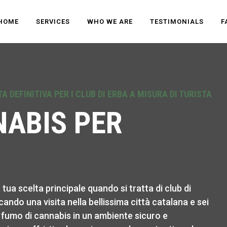
HOME
SERVICES
WHO WE ARE
TESTIMONIALS
F
 DEFINITIVA PER I CLUB DI ERBA A MISURA DI TURISTA
NABIS PER
ua scelta principale quando si tratta di club di
icando una visita nella bellissima città catalana e sei
 fumo di cannabis in un ambiente sicuro e