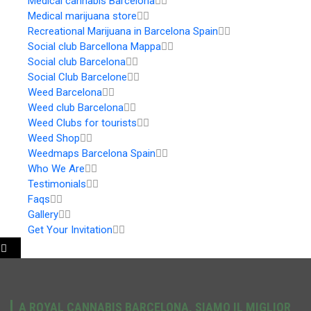
Medical cannabis Barcelona
Medical marijuana store
Recreational Marijuana in Barcelona Spain
Social club Barcellona Mappa
Social club Barcelona
Social Club Barcelone
Weed Barcelona
Weed club Barcelona
Weed Clubs for tourists
Weed Shop
Weedmaps Barcelona Spain
Who We Are
Testimonials
Faqs
Gallery
Get Your Invitation
A ROYAL CANNABIS BARCELONA, SIAMO IL MIGLIOR