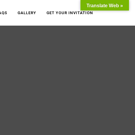
Translate Web »
AQS
GALLERY
GET YOUR INVITATION