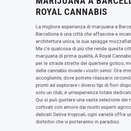
MARIJUANA A BARCEL
ROYAL CANNABIS
La migliore esperienza di marijuana a Barc
Barcellona è una città che affascina e incant
architettura unica, le sue spiagge mozzafiat
Ma c’è qualcosa di più che rende questa città
marijuana di prima qualità, A Royal Canna
per le strade strette del quartiere gotico, m
della cannabis invade i vostri sensi. Ora im
accogliente, dove potrete rilassarvi circond
pronti ad esplorare i diversi tipi di fiori dis
solo un club; è un’esperienza totale dedicat
Qui si può gustare una vasta selezione dei m
coltivati ​​con amore dai nostri esperti agrico
delicati Sativa tropicali, ogni varietà offre
distintivi che vi porteranno in paradiso.