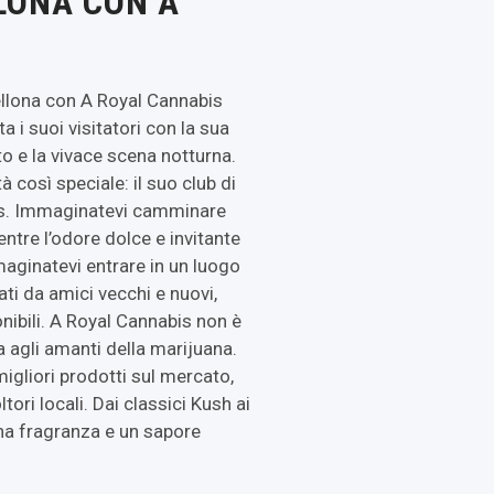
LONA CON A
ellona con A Royal Cannabis
a i suoi visitatori con la sua
o e la vivace scena notturna.
 così speciale: il suo club di
bis. Immaginatevi camminare
entre l’odore dolce e invitante
maginatevi entrare in un luogo
ati da amici vecchi e nuovi,
ponibili. A Royal Cannabis non è
a agli amanti della marijuana.
igliori prodotti sul mercato,
ltori locali. Dai classici Kush ai
 una fragranza e un sapore