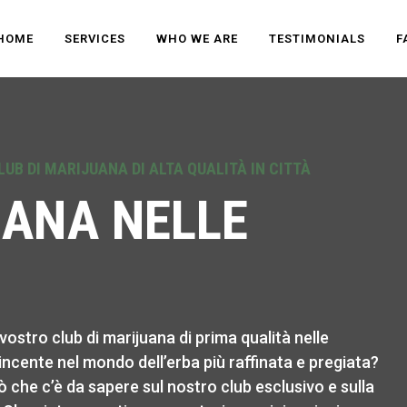
HOME
SERVICES
WHO WE ARE
TESTIMONIALS
F
UB DI MARIJUANA DI ALTA QUALITÀ IN CITTÀ
UANA NELLE
ostro club di marijuana di prima qualità nelle
incente nel mondo dell’erba più raffinata e pregiata?
 che c’è da sapere sul nostro club esclusivo e sulla