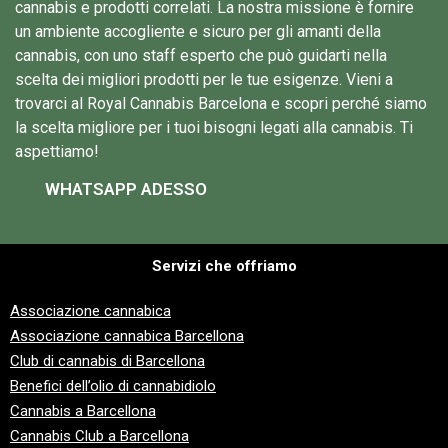
cannabis e prodotti correlati. La nostra missione è fornire
un ambiente accogliente e sicuro per gli amanti della
cannabis, con uno staff esperto che può guidarti nella
scelta dei migliori prodotti per le tue esigenze. Vieni a
trovarci al Royal Cannabis Barcelona e scopri perché siamo
la scelta migliore per i tuoi bisogni legati alla cannabis. Ti
aspettiamo!
WHATSAPP ADESSO
Servizi che offriamo
Associazione cannabica
Associazione cannabica Barcellona
Club di cannabis di Barcellona
Benefici dell’olio di cannabidiolo
Cannabis a Barcellona
Cannabis Club a Barcellona